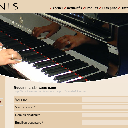
Accueil
Actualités
Produits
Entreprise
Dist
Recommander cette page
http://laboitenoire.com/newsarchiv.php?detail=1&item=
Votre nom
s
Votre courriel *
Nom du destinaire
Email du destinaire *